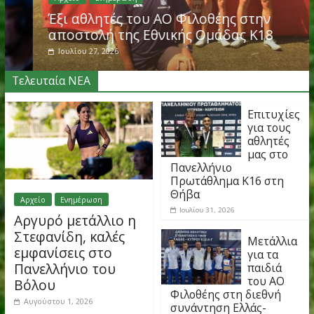
Αρχείο
Ενημέρωση
Έξι αθλητές του ΑΟ Φιλοθέης στην
αποστολή της Εθνικής Ομάδας Κ18
Ιουλίου 27, 2026
Τελευταία ΝΕΑ
Επιτ
για τ
αθλη
μας 
Πανελλήνιο
Πρωτάθλημα Κ16 σ
Θήβα
Αρχείο
Ενημέρωση
Ιουλίου 31, 2026
Αργυρό μετάλλιο η
Στεφανίδη, καλές