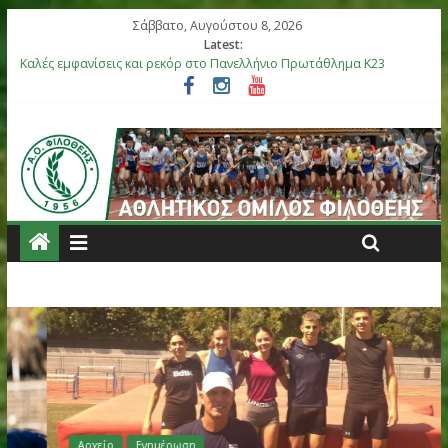
Σάββατο, Αυγούστου 8, 2026
Latest:
Καλές εμφανίσεις και ρεκόρ στο Πανελλήνιο Πρωτάθλημα Κ23
Αργυρό μετάλλιο η Στεφανίδη, καλές εμφανίσεις στο Πανελλήνι
Βόλου
Επιτυχίες για τους αθλητές μας στο Πανελλήνιο Πρωτάθλημα 
στη Θήβα
Μετάλλια για τα παιδιά του ΑΟ Φιλοθέης στη διεθνή συνάντησ
Ελλάς-Κύπρος
Έξι αθλητές του ΑΟ Φιλοθέης στην αποστολή της Εθνικής Ομά
Κ18