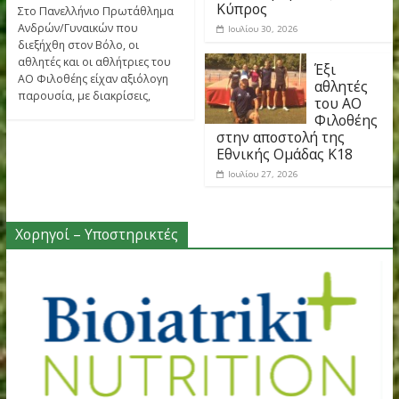
Μετά
εμφανίσεις στο
για τ
Πανελλήνιο του
παιδι
του 
Βόλου
Φιλοθέης στη διεθν
Αυγούστου 1, 2026
συνάντηση Ελλάς-
Κύπρος
Στο Πανελλήνιο Πρωτάθλημα
Ανδρών/Γυναικών που
Ιουλίου 30, 2026
διεξήχθη στον Βόλο, οι
αθλητές και οι αθλήτριες του
Έξι
ΑΟ Φιλοθέης είχαν αξιόλογη
αθλη
παρουσία, με διακρίσεις,
του 
Φιλο
στην αποστολή της
Εθνικής Ομάδας Κ1
Ιουλίου 27, 2026
Χορηγοί – Υποστηρικτές