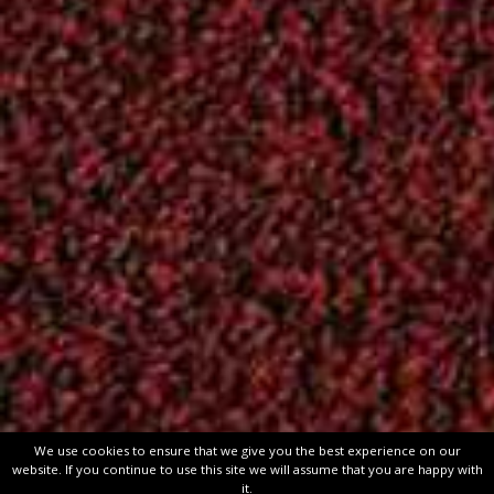
Ενημέρωση
(262)
ΚΥΡΙΑΚΙΔΕΙΑ
(61)
Επικοινωνία
Χάρτης
ΟΔΟΣ: Καλλιγά 77
Βρείτε μας στο
Φιλοθέη, Αθήνα
Χάρτη!
Τ.Κ.: 15237
Τηλ/fax : 210-68 41
218
email:
aof1956@gmail.com
Powered by
Google M
Widget
Copyright © 2026
Aθλητικός Όμιλος Φιλοθέης
. All rights rese