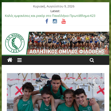
Κυριακή, Αυγούστου 9, 2026
Latest:
Καλές εμφανίσεις και ρεκόρ στο Πανελλήνιο Πρωτάθλημα Κ23
Αργυρό μετάλλιο η Στεφανίδη, καλές εμφανίσεις στο Πανελλήνι
Βόλου
Επιτυχίες για τους αθλητές μας στο Πανελλήνιο Πρωτάθλημα 
στη Θήβα
Μετάλλια για τα παιδιά του ΑΟ Φιλοθέης στη διεθνή συνάντησ
Ελλάς-Κύπρος
Έξι αθλητές του ΑΟ Φιλοθέης στην αποστολή της Εθνικής Ομά
Κ18