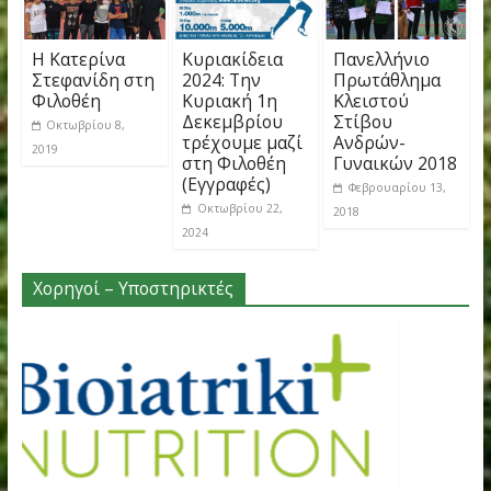
Διασυλλογικό Πρωτάθλημα Ανδρών – Γυναικών –
Άγιος Κοσμάς
→
You May Also Like
Η Κατερίνα
Κυριακίδεια
Πανελλήνιο
Στεφανίδη στη
2024: Την
Πρωτάθλημ
Φιλοθέη
Κυριακή 1η
Κλειστού
Δεκεμβρίου
Στίβου
Οκτωβρίου 8,
τρέχουμε μαζί
Ανδρών-
2019
στη Φιλοθέη
Γυναικών 2
(Εγγραφές)
Φεβρουαρίου 
Οκτωβρίου 22,
2018
2024