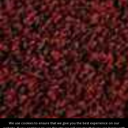
Ενημέρωση
(262)
ΚΥΡΙΑΚΙΔΕΙΑ
(61)
Επικοινωνία
Χάρτης
ΟΔΟΣ: Καλλιγά 77
Βρείτε μας στο
Φιλοθέη, Αθήνα
Χάρτη!
Τ.Κ.: 15237
Τηλ/fax : 210-68 41
218
email:
aof1956@gmail.com
Powered by
Google M
Widget
Copyright © 2026
Aθλητικός Όμιλος Φιλοθέης
. All rights rese