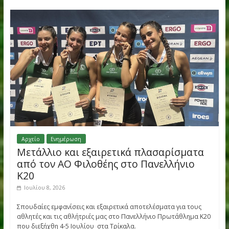
του ΑΟ Φιλοθέης στο Βαλκανικό Πρωτάθλημα Κ18 στο Νόβο
Μέστο της Σλοβενίας!
Read more
Αρχείο
Ενημέρωση