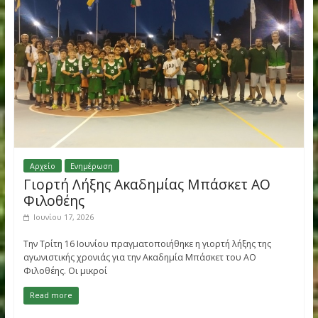
Αρχείο
Ενημέρωση
Εξαιρετικές εμφανίσεις στο Αναπτυξια
πρωτάθλημα Κ16
Ιουνίου 18, 2026
Με εξαιρετικές εμφανίσεις, μετάλλια και σπουδαία ατομικά
ρεκόρ ολοκληρώθηκε η παρουσία των αθλητών και αθλητρι
μας στο Αναπτυξιακό Πρωτάθλημα Κ16
Read more