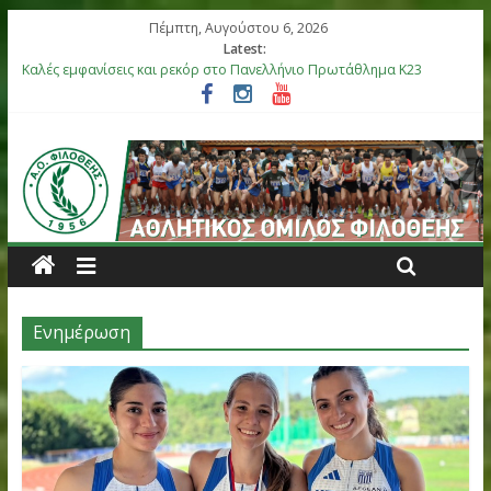
Πέμπτη, Αυγούστου 6, 2026
Latest:
Καλές εμφανίσεις και ρεκόρ στο Πανελλήνιο Πρωτάθλημα Κ23
Αργυρό μετάλλιο η Στεφανίδη, καλές εμφανίσεις στο Πανελλήνι
Βόλου
Επιτυχίες για τους αθλητές μας στο Πανελλήνιο Πρωτάθλημα 
στη Θήβα
Μετάλλια για τα παιδιά του ΑΟ Φιλοθέης στη διεθνή συνάντησ
Ελλάς-Κύπρος
Έξι αθλητές του ΑΟ Φιλοθέης στην αποστολή της Εθνικής Ομά
Κ18
Ενημέρωση