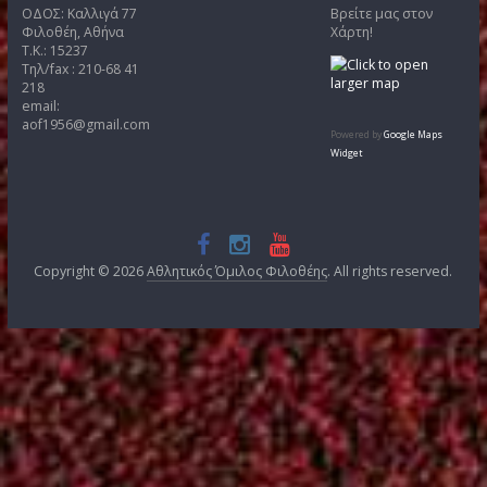
Άρθρα
Kατηγορίες
Αρχείο
(266)
Ενημέρωση
(262)
ΚΥΡΙΑΚΙΔΕΙΑ
(61)
Επικοινωνία
Χάρτης
ΟΔΟΣ: Καλλιγά 77
Βρείτε μας στο