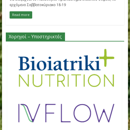
Πανελλήνιο πρωτάθλημα: Οι συμμετοχ
και το πρόγραμμα των αθλητών του Α
Φιλοθέης
,
,
Φεβρουαρίου 15, 2023
ΑΟ Φιλοθέης
κλειστός στίβος
,
,
,
Πανελλήνιο πρωτάθλημα
σεγας
ΣΕΦ
στίβος
Με την εκπροσώπηση αθλητών και αθλητριών του ΑΟ Φιλοθ
θα διεξαχθεί το Πανελλήνιο πρωτάθλημα κλειστού στίβου, τ
ερχόμενο Σαββατοκύριακο 18-19
Read more
Χορηγοί – Υποστηρικτές