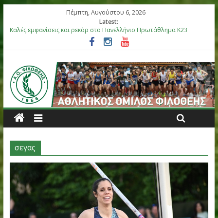
Πέμπτη, Αυγούστου 6, 2026
Latest:
Καλές εμφανίσεις και ρεκόρ στο Πανελλήνιο Πρωτάθλημα Κ23
Αργυρό μετάλλιο η Στεφανίδη, καλές εμφανίσεις στο Πανελλήνι
Βόλου
Επιτυχίες για τους αθλητές μας στο Πανελλήνιο Πρωτάθλημα 
στη Θήβα
Μετάλλια για τα παιδιά του ΑΟ Φιλοθέης στη διεθνή συνάντησ
Ελλάς-Κύπρος
Έξι αθλητές του ΑΟ Φιλοθέης στην αποστολή της Εθνικής Ομά
Κ18
σεγας