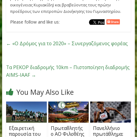
«Σ.ΚΥΡΙΑΚΙΔΗΣ»
, ο Οργανισμός Κοινωνικής Αλληλεγγύης-
Προστασίας Πολιτισμού και Αθλητισμού (
Ο.Κ.Α.Π.Α.
) θα
πραγματοποιήσει επετειακή εκδήλωση τιμής στο Μεγάλο
Αθλητή – Μαραθωνοδρόμο κάνοντας αποκαλυπτήρια
μαρμάρινης επιγραφής του Στέλιου Κυριακίδη (δωρεά της
οικογένειας Κυριακίδη) και βραβεύοντας τους πρώην
προέδρους των επιτροπών Διοιήκησης του Γυμναστηρίου
Please follow and like us:
←
«Ο Δρόμος για το 2020» – Συνεργαζόμενος φορ
Τα ΡΕΚΟΡ διαδρομής 10km – Πιστοποίηση διαδρ
AIMS-IAAF
→