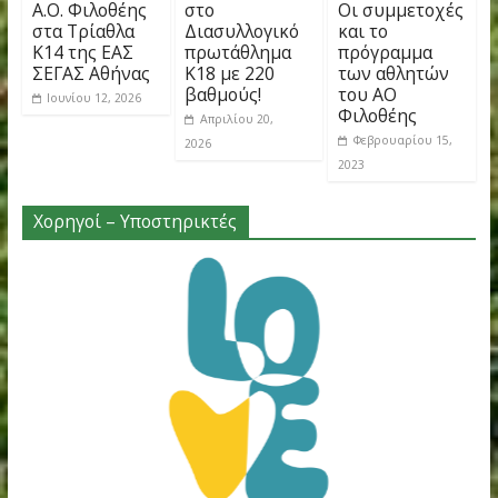
You May Also Like
Εξαιρετική
Πρωταθλητής
Πανελλήνιο
παρουσία του
ο ΑΟ Φιλοθέης
πρωτάθλημα
Α.Ο. Φιλοθέης
στο
Οι συμμετο
στα Τρίαθλα
Διασυλλογικό
και το
Κ14 της ΕΑΣ
πρωτάθλημα
πρόγραμμα
ΣΕΓΑΣ Αθήνας
Κ18 με 220
των αθλητ
βαθμούς!
του ΑΟ
Ιουνίου 12, 2026
Φιλοθέης
Απριλίου 20,
Φεβρουαρίου 
2026
2023
Χορηγοί – Υποστηρικτές