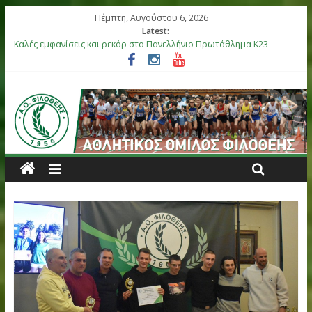
Πέμπτη, Αυγούστου 6, 2026
Latest:
Καλές εμφανίσεις και ρεκόρ στο Πανελλήνιο Πρωτάθλημα Κ23
Αργυρό μετάλλιο η Στεφανίδη, καλές εμφανίσεις στο Πανελλήνι
Βόλου
Επιτυχίες για τους αθλητές μας στο Πανελλήνιο Πρωτάθλημα 
στη Θήβα
Μετάλλια για τα παιδιά του ΑΟ Φιλοθέης στη διεθνή συνάντησ
Ελλάς-Κύπρος
Έξι αθλητές του ΑΟ Φιλοθέης στην αποστολή της Εθνικής Ομά
Κ18