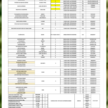
του συλλόγου μας για τις διακρίσεις τους στα πανελλήνια
πρωταθλήματα αλλά και για τα αριστεία τους στο σχολείο 
την εισαγωγή τους σε Πανεπιστήμια, καθώς αποτελούσε
ανέκαθεν πάγια αρχή του ΑΟ Φιλοθέης να προωθούν τον
υγιή νου όπως και το υγιές σώμα.
Η εκδήλωση αυτή αποτέλεσε μια ξεχωριστή στιγμή για το
σύλλογό μας, αποδεικνύοντας τη σημασία της αναγνώρισ
και της στήριξης του αθλητισμού σε όλα τα επίπεδα.
Συγχαρητήρια σε όλους τους βραβευθέντες!
Αναλυτικά όλοι όσοι βραβεύτηκαν:
Διακρίσεις