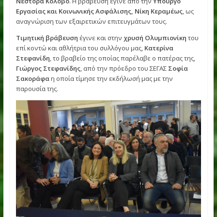
αθλητισμό και την κοινωνία και έγινε η ετήσια κοπή της πτ
Τιμητική βράβευση
έγινε στον
δις Παραολυμπιονίκη Ν
Γκαβέλα
στα
100μ. (κατηγορία Τ11)
, καθώς και στον συν
του
Γιάννη Νυφαντόπουλο
και τον προπονητή τους
Νέστορα Κολοβό
. Η βράβευση έγινε από την
Υπουργό
Εργασίας και Κοινωνικής Ασφάλισης, Νίκη Κεραμέως
, ω
αναγνώριση των εξαιρετικών επιτευγμάτων τους.
Τιμητική βράβευση
έγινε και στην
χρυσή Ολυμπιονίκη
τ
επί κοντώ και αθλήτρια του συλλόγου μας,
Κατερίνα
Στεφανίδη
, το βραβείο της οποίας παρέλαβε ο πατέρας τη
Γιώργος Στεφανίδης
, από την πρόεδρο του ΣΕΓΑΣ
Σοφία
Σακοράφα
η οποία τίμησε την εκδήλωσή μας με την
παρουσία της.