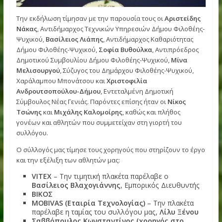
Την εκδήλωση τίμησαν με την παρουσία τους οι
Αριστείδ
Νάκας
, Αντιδήμαρχος Τεχνικών Υπηρεσιών Δήμου Φιλοθέ
Ψυχικού,
Βασίλειος Λιάπης
, Αντιδήμαρχος Καθαριότητας
Δήμου Φιλοθέης-Ψυχικού,
Σοφία Βυθούλκα
, Αντιπρόεδρο
Δημοτικού Συμβουλίου Δήμου Φιλοθέης-Ψυχικού,
Μίνα
Μελισουργού
, Σύζυγος του Δημάρχου Φιλοθέης-Ψυχικού,
Χαράλαμπου Μπονάτσου και
Χριστοφιλία
Ανδρουτσοπούλου-Δήμου
, Εντεταλμένη Δημοτική
Σύμβουλος Νέας Γενιάς. Παρόντες επίσης ήταν οι
Νίκος
Τσώνης
και
Μιχάλης Καλομοίρης
, καθώς και πλήθος