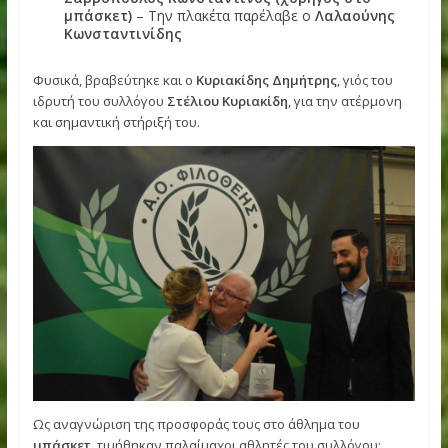
γονέων και αθλητών που συμμετείχαν στη γιορτή του
συλλόγου.
Ο σύλλογός μας τίμησε τους χορηγούς που στηρίζουν το έ
και την εξέλιξη των αθλητών μας:
VITEX
– Την τιμητική πλακέτα παρέλαβε ο
Βασίλειος Βλαχογιάννης
, Εμπορικός Διευθυντ
ΒΙΚΟΣ
MOBIVAS (Εταιρία Τεχνολογίας)
– Την πλακέτα
παρέλαβε η ταμίας του συλλόγου μας,
Λίλυ Ξένο
Σαββόπουλος Κωνσταντίνος (χορηγός στο
μπάσκετ)
– Την πλακέτα παρέλαβε ο
Λαλαούνη
Κωνσταντινίδης
Φυσικά, βραβεύτηκε και ο
Κυριακίδης Δημήτρης
, γιός του
ιδρυτή του συλλόγου
Στέλιου Κυριακίδη
, για την ατέρμο
και σημαντική στήριξή του.