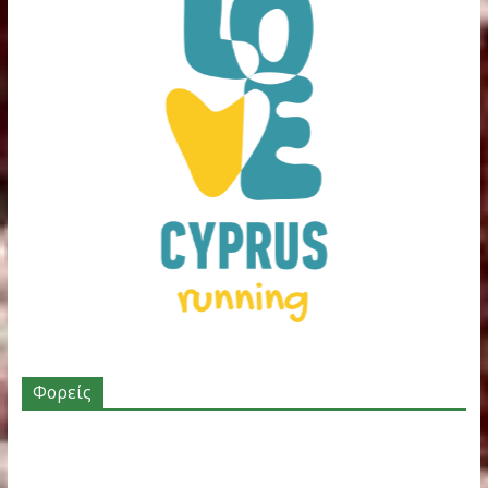
Πολύ καλή παρουσία του ΑΟ Φιλοθέης στο
Πανελλήνιο Πρωτάθλημα κλειστού στίβου
→
You May Also Like
Ετήσια Κάρτα
Με επιτυχία το
Κυριακίδει
Οικονομικής
Αλτικό Τρίαθλο
2017 –
Ενίσχυσης
Κ14 στη
Εθελοντές
Μπάσκετ Α.Ο.
Φιλοθέη
Ιανουαρίου 13
Φιλοθέης
Απριλίου 25,
2017
2024-25
2026
Δεκεμβρίου 9,