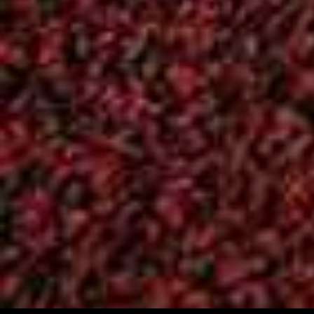
Αρχείο
(266)
Ενημέρωση
(262)
ΚΥΡΙΑΚΙΔΕΙΑ
(61)
Επικοινωνία
Χάρτης
ΟΔΟΣ: Καλλιγά 77
Βρείτε μας στο
Φιλοθέη, Αθήνα
Χάρτη!
Τ.Κ.: 15237
Τηλ/fax : 210-68 41
218
email:
aof1956@gmail.com
Powered by
Google M
Widget