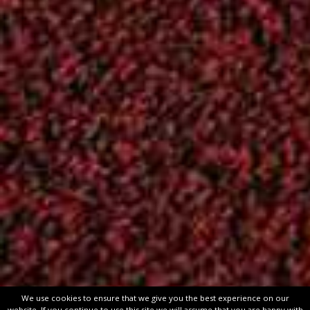
Ενημέρωση
(262)
ΚΥΡΙΑΚΙΔΕΙΑ
(61)
Επικοινωνία
Χάρτης
ΟΔΟΣ: Καλλιγά 77
Βρείτε μας στο
Φιλοθέη, Αθήνα
Χάρτη!
Τ.Κ.: 15237
Τηλ/fax : 210-68 41
218
email:
aof1956@gmail.com
Powered by
Google M
Widget
Copyright © 2026
Aθλητικός Όμιλος Φιλοθέης
. All rights rese