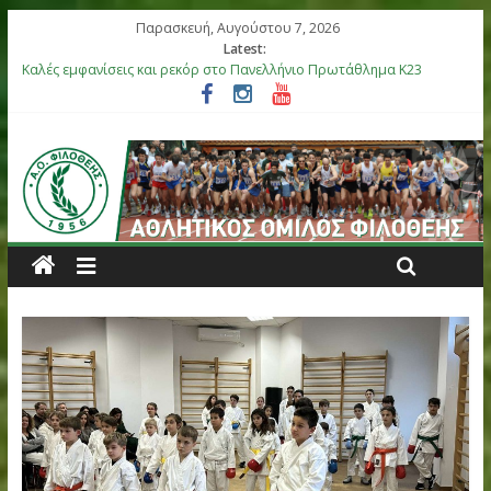
Παρασκευή, Αυγούστου 7, 2026
Latest:
Καλές εμφανίσεις και ρεκόρ στο Πανελλήνιο Πρωτάθλημα Κ23
Αργυρό μετάλλιο η Στεφανίδη, καλές εμφανίσεις στο Πανελλήνι
Βόλου
Επιτυχίες για τους αθλητές μας στο Πανελλήνιο Πρωτάθλημα 
στη Θήβα
Μετάλλια για τα παιδιά του ΑΟ Φιλοθέης στη διεθνή συνάντησ
Ελλάς-Κύπρος
Έξι αθλητές του ΑΟ Φιλοθέης στην αποστολή της Εθνικής Ομά
Κ18