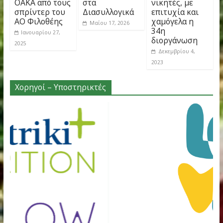
άνοδο
→
You May Also Like
Καλές
Εξαιρετική
Κυριακίδει
εμφανίσεις και
συγκομιδή
2023:
ρεκόρ στην
μεταλλίων ο
Πιτσώλης κ
ημερίδα του
ΑΟ Φιλοθέης
Μπάλλα οι
ΟΑΚΑ από τους
στα
νικητές, με
σπρίντερ του
Διασυλλογικά
επιτυχία κα
ΑΟ Φιλοθέης
χαμόγελα η
Μαΐου 17, 2026
34η
Ιανουαρίου 27,
διοργάνωσ
2025
Δεκεμβρίου 4,
2023