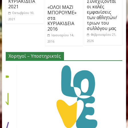
←
Bioiatriki+ Nutrition & IV Flow – Υπερήφανοι
Χορηγοί των αγώνων «Κυριακίδεια 2025»
Κυριακίδεια 2025: Με νέο ρεκόρ συμμετοχών και
ιστορικές επιδόσεις ολοκληρώθηκαν οι 36οι Αγώ
στη Φιλοθέη
→
You May Also Like
ΚΥΡΙΑΚΙΔΕΙΑ
Συνεχίζοντ