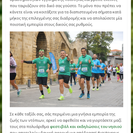
Εξερευνήστε τις πόλεις και τα χωριά της Κύπρου και βρείτ
ποδηλατικές διαδρομές, παραλίες, λιμάνια, μουσεία,
πολιτιστικές και οινικές διαδρομές, μνημεία, προσκυνήματ
γραφικά χωριά, υπέροχες γεύσεις και γνήσια φιλοξενία!
Γνωρίστε τις ποιοτικές πτυχές του κυπριακού τουριστικού
προϊόντος μέσα από τα
σήματα πιστοποίησης
που έχου
δημιουργηθεί για να βεβαιωθείτε ότι θα πάρετε τα μέγιστ
από τη διαμονή σας στο νησί μας. Μελετήστε τον κατάλογ
δραστηριοτήτων εγγυημένης ποιότητας και βρείτε εκείνε
που ταιριάζουν στο δικό σας γούστο. Το μόνο που πρέπει 
κάνετε είναι να κοιτάξετε για τα διαπιστευμένα σήματα κ
μήκος της επιλεγμένης σας διαδρομής και να απολαύσετε 
ποιοτική εμπειρία στους δικούς σας ρυθμούς.