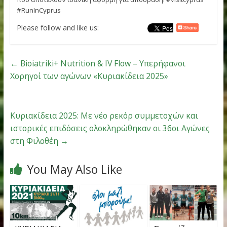
Σε κάθε ταξίδι σας, σάς περιμένει μια γνήσια εμπειρία της
ζωής των ντόπιων, αρκεί να αφεθείτε και να γιορτάσετε μ
τους στα πολυάριθμα
φεστιβάλ και εκδηλώσεις του νησ
που αποτελούν ιδανική αφορμή για απόδραση! #visitcypr
#RunInCyprus
Please follow and like us: