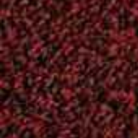
Kατηγορίες
Αρχείο
(266)
Ενημέρωση
(262)
ΚΥΡΙΑΚΙΔΕΙΑ
(61)
Επικοινωνία
Χάρτης
ΟΔΟΣ: Καλλιγά 77
Βρείτε μας στο
Φιλοθέη, Αθήνα
Χάρτη!
Τ.Κ.: 15237
Τηλ/fax : 210-68 41
218
email:
aof1956@gmail.com
Powered by
Google M