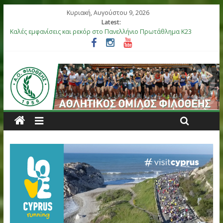
Κυριακή, Αυγούστου 9, 2026
Latest:
Καλές εμφανίσεις και ρεκόρ στο Πανελλήνιο Πρωτάθλημα Κ23
Αργυρό μετάλλιο η Στεφανίδη, καλές εμφανίσεις στο Πανελλήνι
Βόλου
Επιτυχίες για τους αθλητές μας στο Πανελλήνιο Πρωτάθλημα 
στη Θήβα
Μετάλλια για τα παιδιά του ΑΟ Φιλοθέης στη διεθνή συνάντησ
Ελλάς-Κύπρος
Έξι αθλητές του ΑΟ Φιλοθέης στην αποστολή της Εθνικής Ομά
Κ18