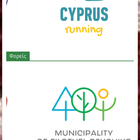
2021
οι καλές
«ΟΛΟΙ ΜΑΖΙ
εμφανίσεις
ΜΠΟΡΟΥΜΕ»
Οκτωβρίου 10,
των αθλητώ
στα
2021
τριων του
ΚΥΡΙΑΚΙΔΕΙΑ
συλλόγου μ
2016
Φεβρουαρίου 
Ιανουαρίου 14,
2026
2016
Χορηγοί – Υποστηρικτές