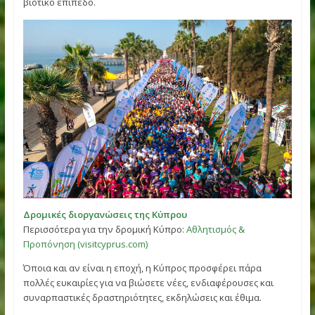
Στην Κύπρο συνδυάζετε τρέξιμο, προπόνηση και αναψυχή
ιδανικές αναλογίες: άριστη διοργάνωση αθλητικών
εκδηλώσεων, ήπιες θερμοκρασίες ολόχρονα, διαμονή για
όλα τα βαλάντια, εύκολη πρόσβαση από σχεδόν όλες τις
ευρωπαϊκές χώρες, αξιόπιστο δίκτυο επικοινωνιών και
τηλεπικοινωνιών, ασφαλές περιβάλλον κι ένα αξιοζήλευτ
βιοτικό επίπεδο.