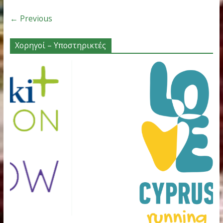
Αρχείο
Ενημέρωση
ΚΥΡΙΑΚΙΔΕΙΑ
Άνοιξαν οι εγγραφές για τα «Κυριακίδε
2025», τρέξτε μαζί μας στη Φιλοθέη!
,
,
,
Νοεμβρίου 12, 2025
featured
αγώνας
ΑΟ Φιλοθέης
,
,
Κυριακιδεια
ΚΥΡΙΑΚΙΔΗΣ ΣΤΕΛΙΟΣ
Φιλοθέη
Την Κυριακή 30 Νοεμβρίου 2025, η Φιλοθέη γεμίζει ξανά με
ρυθμό, ενέργεια και έμπνευση για τα Κυριακίδεια! ΚΑΝΕ ΤΗΝ
ΕΓΓΡΑΦΗ
Read more