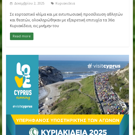
Αρχείο
Ενημέρωση
ΚΥΡΙΑΚΙΔΕΙΑ
Κυριακίδεια 2025: Με νέο ρεκόρ
συμμετοχών και ιστορικές επιδόσεις
ολοκληρώθηκαν οι 36οι Αγώνες στη
Φιλοθέη
Δεκεμβρίου 2, 2025
Κυριακιδεια
Σε εορταστικό κλίμα και με εντυπωσιακή προσέλευση αθλητ
και θεατών, ολοκληρώθηκαν με εξαιρετική επιτυχία τα 36α
Κυριακίδεια, εις μνήμην του
Read more