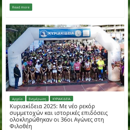
,
,
,
Απριλίου 25, 2026
ΑΟ Φιλοθέης
ΑΟΦ
Κυριακιδεια
στίβος
Φέτος συμπληρώνονται 80 χρόνια από την ιστορική νίκη του
Στέλιου Κυριακίδη στον Μαραθώνιο της Βοστώνης τον Απρίλ
του 1946. Με
Read more