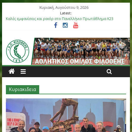
Κυριακή, Αυγούστου 9, 2026
Latest:
Καλές εμφανίσεις και ρεκόρ στο Πανελλήνιο Πρωτάθλημα Κ23
Αργυρό μετάλλιο η Στεφανίδη, καλές εμφανίσεις στο Πανελλήνι
Βόλου
Επιτυχίες για τους αθλητές μας στο Πανελλήνιο Πρωτάθλημα 
στη Θήβα
Μετάλλια για τα παιδιά του ΑΟ Φιλοθέης στη διεθνή συνάντησ
Ελλάς-Κύπρος
Έξι αθλητές του ΑΟ Φιλοθέης στην αποστολή της Εθνικής Ομά
Κ18
Κυριακιδεια