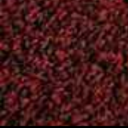
Αρχείο
(266)
Ενημέρωση
(262)
ΚΥΡΙΑΚΙΔΕΙΑ
(61)
Επικοινωνία
Χάρτης
ΟΔΟΣ: Καλλιγά 77
Βρείτε μας στο
Φιλοθέη, Αθήνα
Χάρτη!
Τ.Κ.: 15237
Τηλ/fax : 210-68 41
218
email:
aof1956@gmail.com
Powered by
Google M
Widget