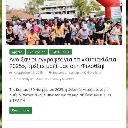
Bioiatriki+ Nutrition & IV Flow –
Υπερήφανοι Χορηγοί των αγώνων
«Κυριακίδεια 2025»
,
Νοεμβρίου 23, 2025
ΑΟ Φιλοθέης
Κυριακιδεια
Το διατροφολογικό κέντρο του Ομίλου Βιοιατρική Bioiatriki+
Nutrition και το IV Flow είναι υπερήφανοι χορηγοί των αγώνω
δρόμου «Κυριακίδεια 2025»,
Read more